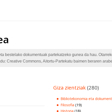
ea
te eta bestelako dokumentuak partekatzeko gunea da hau. Otarr
adu: Creative Commons, Aitortu-Partekatu baimen beraren arabe
Giza zientziak
(280)
Bibliotekonomia eta dokument
Filosofia
(19)
Historia
(18)