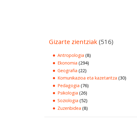
Gizarte zientziak
(516)
Antropologia
(8)
Ekonomia
(294)
Geografia
(22)
Komunikazioa eta kazetaritza
(30)
Pedagogia
(76)
Psikologia
(26)
Soziologia
(52)
Zuzenbidea
(8)