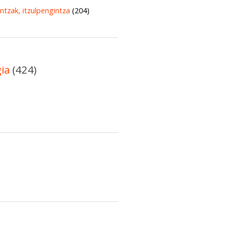
untzak, itzulpengintza
(204)
gia
(424)
)