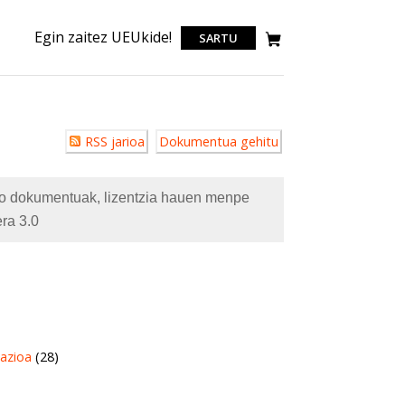
Egin zaitez UEUkide!
SARTU
Erabiltzailearen
RSS jarioa
Dokumentua gehitu
akzioak
eko dokumentuak, lizentzia hauen menpe
ra 3.0
azioa
(28)