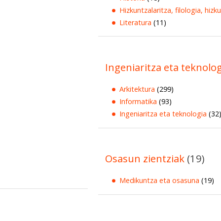
Hizkuntzalaritza, filologia, hizk
Literatura
(11)
Ingeniaritza eta teknolo
Arkitektura
(299)
Informatika
(93)
Ingeniaritza eta teknologia
(32
Osasun zientziak
(19)
Medikuntza eta osasuna
(19)