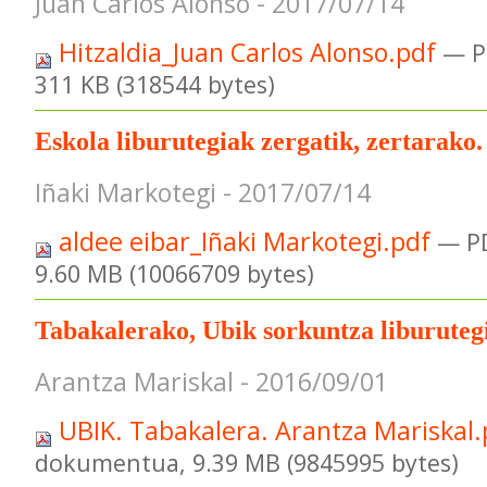
Juan Carlos Alonso - 2017/07/14
Hitzaldia_Juan Carlos Alonso.pdf
— P
311 KB (318544 bytes)
Eskola liburutegiak zergatik, zertarako.
Iñaki Markotegi - 2017/07/14
aldee eibar_Iñaki Markotegi.pdf
— P
9.60 MB (10066709 bytes)
Tabakalerako, Ubik sorkuntza liburuteg
Arantza Mariskal - 2016/09/01
UBIK. Tabakalera. Arantza Mariskal
dokumentua, 9.39 MB (9845995 bytes)