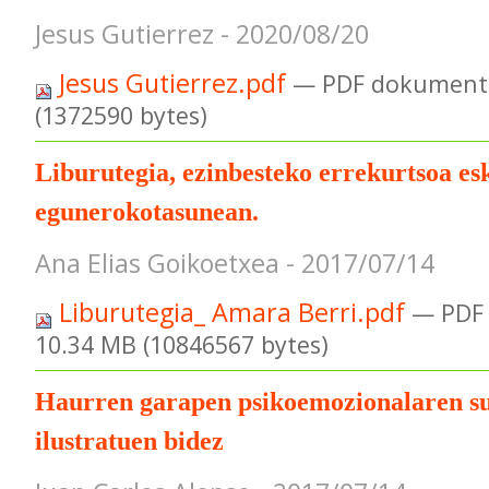
Jesus Gutierrez - 2020/08/20
Jesus Gutierrez.pdf
— PDF dokumentu
(1372590 bytes)
Liburutegia, ezinbesteko errekurtsoa es
egunerokotasunean.
Ana Elias Goikoetxea - 2017/07/14
Liburutegia_ Amara Berri.pdf
— PDF
10.34 MB (10846567 bytes)
Haurren garapen psikoemozionalaren s
ilustratuen bidez