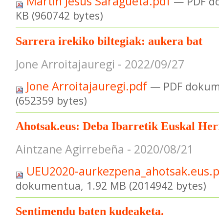
Martin Jesus Saragueta.pdf
— PDF d
KB (960742 bytes)
Sarrera irekiko biltegiak: aukera bat
Jone Arroitajauregi - 2022/09/27
Jone Arroitajauregi.pdf
— PDF dokum
(652359 bytes)
Ahotsak.eus: Deba Ibarretik Euskal Her
Aintzane Agirrebeña - 2020/08/21
UEU2020-aurkezpena_ahotsak.eus.
dokumentua, 1.92 MB (2014942 bytes)
Sentimendu baten kudeaketa.