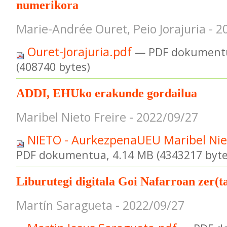
numerikora
Marie-Andrée Ouret, Peio Jorajuria - 
Ouret-Jorajuria.pdf
— PDF dokumentu
(408740 bytes)
ADDI, EHUko erakunde gordailua
Maribel Nieto Freire - 2022/09/27
NIETO - AurkezpenaUEU Maribel Nie
PDF dokumentua, 4.14 MB (4343217 byte
Liburutegi digitala Goi Nafarroan zer(t
Martín Saragueta - 2022/09/27