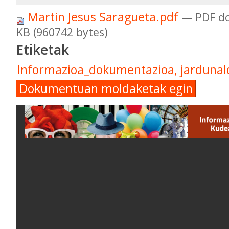
Martin Jesus Saragueta.pdf
— PDF d
KB (960742 bytes)
Etiketak
Informazioa_dokumentazioa, jardunald
Dokumentuan moldaketak egin