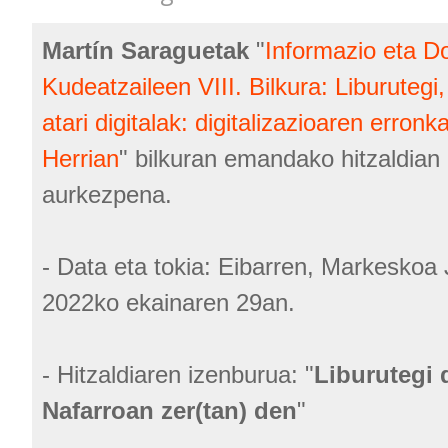
Martín Saraguetak
"
Informazio eta 
Kudeatzaileen VIII. Bilkura: Liburutegi,
atari digitalak: digitalizazioaren erron
Herrian
" bilkuran emandako hitzaldian 
aurkezpena.
- Data eta tokia: Eibarren, Markeskoa
2022ko ekainaren 29an.
- Hitzaldiaren izenburua: "
Liburutegi 
Nafarroan zer(tan) den
"