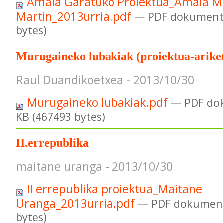
Amaia Garatuko Proiektua_Amaia M
Martin_2013urria.pdf
— PDF dokumentu
bytes)
Murugaineko lubakiak (proiektua-arike
Raul Duandikoetxea - 2013/10/30
Murugaineko lubakiak.pdf
— PDF do
KB (467493 bytes)
II.errepublika
maitane uranga - 2013/10/30
II errepublika proiektua_Maitane
Uranga_2013urria.pdf
— PDF dokument
bytes)