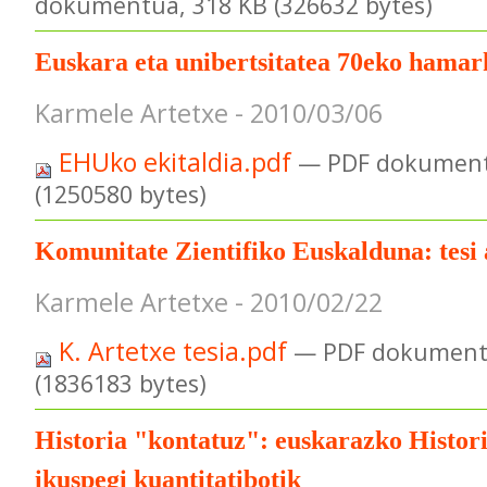
dokumentua, 318 KB (326632 bytes)
Euskara eta unibertsitatea 70eko hama
Karmele Artetxe - 2010/03/06
EHUko ekitaldia.pdf
— PDF dokument
(1250580 bytes)
Komunitate Zientifiko Euskalduna: tesi
Karmele Artetxe - 2010/02/22
K. Artetxe tesia.pdf
— PDF dokument
(1836183 bytes)
Historia "kontatuz": euskarazko Histor
ikuspegi kuantitatibotik