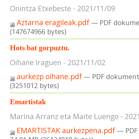
Onintza Etxebeste - 2021/11/09
Aztarna eragileak.pdf
— PDF dokume
(147674966 bytes)
Hots bat gorpuztu.
Oihane Iraguen - 2021/11/02
aurkezp oihane.pdf
— PDF dokument
(3251012 bytes)
Emartistak
Marina Arranz eta Maite Luengo - 202
EMARTISTAK aurkezpena.pdf
— PDF