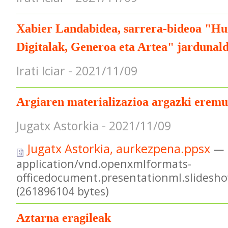
Xabier Landabidea, sarrera-bideoa "H
Digitalak, Generoa eta Artea" jardunal
Irati Iciar - 2021/11/09
Argiaren materializazioa argazki eremu
Jugatx Astorkia - 2021/11/09
Jugatx Astorkia, aurkezpena.ppsx
—
application/vnd.openxmlformats-
officedocument.presentationml.slidesh
(261896104 bytes)
Aztarna eragileak