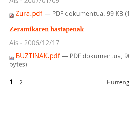
Ais - 2007/01/09
Zura.pdf
— PDF dokumentua, 99 KB (1
Zeramikaren hastapenak
Ais - 2006/12/17
BUZTINAK.pdf
— PDF dokumentua, 96
bytes)
1
2
Hurreng