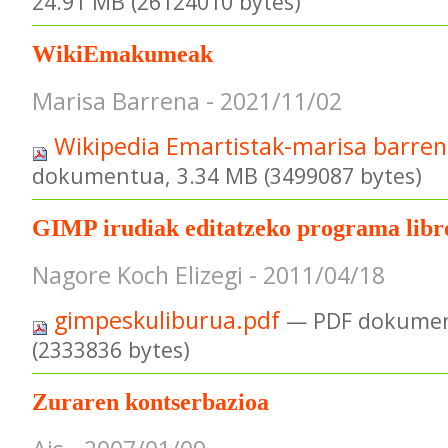
24.91 MB (26124010 bytes)
WikiEmakumeak
Marisa Barrena - 2021/11/02
Wikipedia Emartistak-marisa barre
dokumentua, 3.34 MB (3499087 bytes)
GIMP irudiak editatzeko programa libr
Nagore Koch Elizegi - 2011/04/18
gimpeskuliburua.pdf
— PDF dokumen
(2333836 bytes)
Zuraren kontserbazioa