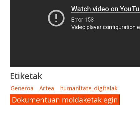
Etiketak
Generoa
Artea
humanitate_digitalak
Dokumentuan moldaketak egin