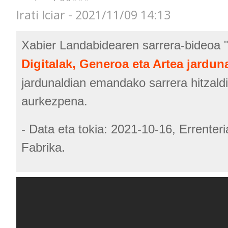
Irati Iciar - 2021/11/09 14:13
Xabier Landabidearen sarrera-bideoa 
Digitalak, Generoa eta Artea jardun
jardunaldian emandako sarrera hitzald
aurkezpena.
- Data eta tokia: 2021-10-16, Errenter
Fabrika.