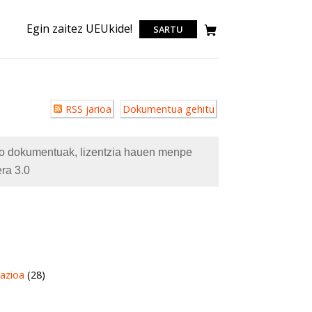
Egin zaitez UEUkide!
SARTU
Erabiltzailearen
RSS jarioa
Dokumentua gehitu
akzioak
eko dokumentuak, lizentzia hauen menpe
ra 3.0
azioa
(28)