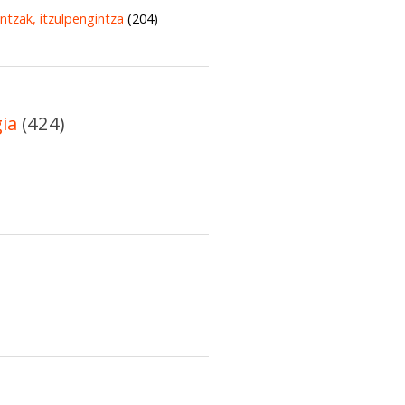
untzak, itzulpengintza
(204)
gia
(424)
)