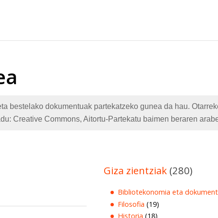
ea
te eta bestelako dokumentuak partekatzeko gunea da hau. Otarr
adu: Creative Commons, Aitortu-Partekatu baimen beraren arabe
Giza zientziak
(280)
Bibliotekonomia eta dokument
Filosofia
(19)
Historia
(18)