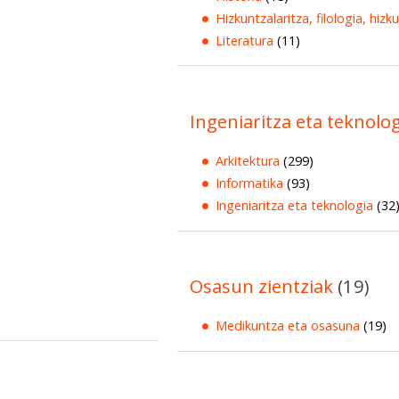
Hizkuntzalaritza, filologia, hizk
Literatura
(11)
Ingeniaritza eta teknolo
Arkitektura
(299)
Informatika
(93)
Ingeniaritza eta teknologia
(32
Osasun zientziak
(19)
Medikuntza eta osasuna
(19)