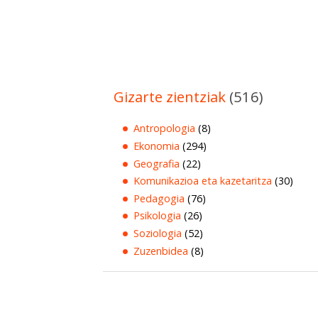
Gizarte zientziak
(516)
Antropologia
(8)
Ekonomia
(294)
Geografia
(22)
Komunikazioa eta kazetaritza
(30)
Pedagogia
(76)
Psikologia
(26)
Soziologia
(52)
Zuzenbidea
(8)