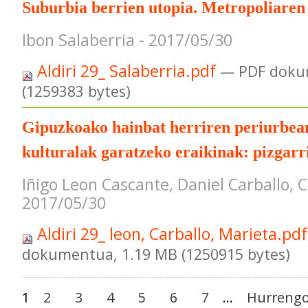
Suburbia berrien utopia. Metropoliaren
Ibon Salaberria - 2017/05/30
Aldiri 29_ Salaberria.pdf
— PDF doku
(1259383 bytes)
Gipuzkoako hainbat herriren periurbea
kulturalak garatzeko eraikinak: pizgarr
Iñigo Leon Cascante, Daniel Carballo, C
2017/05/30
Aldiri 29_ leon, Carballo, Marieta.pd
dokumentua, 1.19 MB (1250915 bytes)
1
2
3
4
5
6
7
...
Hurrengo