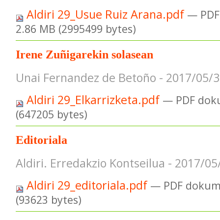
Aldiri 29_Usue Ruiz Arana.pdf
— PDF
2.86 MB (2995499 bytes)
Irene Zuñigarekin solasean
Unai Fernandez de Betoño - 2017/05/
Aldiri 29_Elkarrizketa.pdf
— PDF dok
(647205 bytes)
Editoriala
Aldiri. Erredakzio Kontseilua - 2017/05
Aldiri 29_editoriala.pdf
— PDF dokum
(93623 bytes)