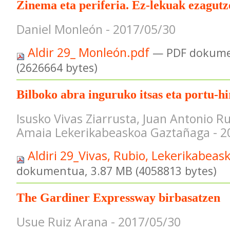
Zinema eta periferia. Ez-lekuak ezagutz
Daniel Monleón - 2017/05/30
Aldir 29_ Monleón.pdf
— PDF dokume
(2626664 bytes)
Bilboko abra inguruko itsas eta portu-h
Isusko Vivas Ziarrusta, Juan Antonio R
Amaia Lekerikabeaskoa Gaztañaga - 2
Aldiri 29_Vivas, Rubio, Lekerikabeas
dokumentua, 3.87 MB (4058813 bytes)
The Gardiner Expressway birbasatzen
Usue Ruiz Arana - 2017/05/30