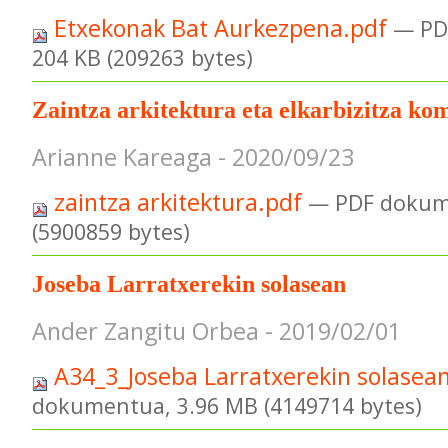
Etxekonak Bat Aurkezpena.pdf
— PD
204 KB (209263 bytes)
Zaintza arkitektura eta elkarbizitza ko
Arianne Kareaga - 2020/09/23
zaintza arkitektura.pdf
— PDF dokum
(5900859 bytes)
Joseba Larratxerekin solasean
Ander Zangitu Orbea - 2019/02/01
A34_3_Joseba Larratxerekin solasea
dokumentua, 3.96 MB (4149714 bytes)