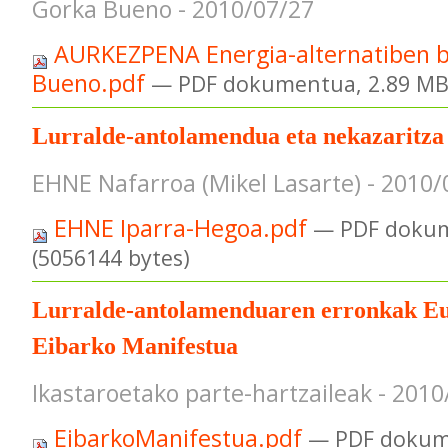
Gorka Bueno - 2010/07/27
AURKEZPENA Energia-alternatiben bi
Bueno.pdf
— PDF dokumentua, 2.89 MB 
Lurralde-antolamendua eta nekazaritza
EHNE Nafarroa (Mikel Lasarte) - 2010/
EHNE Iparra-Hegoa.pdf
— PDF dokum
(5056144 bytes)
Lurralde-antolamenduaren erronkak Eu
Eibarko Manifestua
Ikastaroetako parte-hartzaileak - 201
EibarkoManifestua.pdf
— PDF dokum