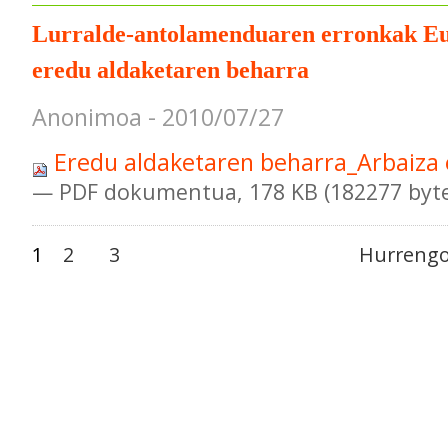
Lurralde-antolamenduaren erronkak Eu
eredu aldaketaren beharra
Anonimoa - 2010/07/27
Eredu aldaketaren beharra_Arbaiza 
— PDF dokumentua, 178 KB (182277 byte
1
2
3
Hurrengo