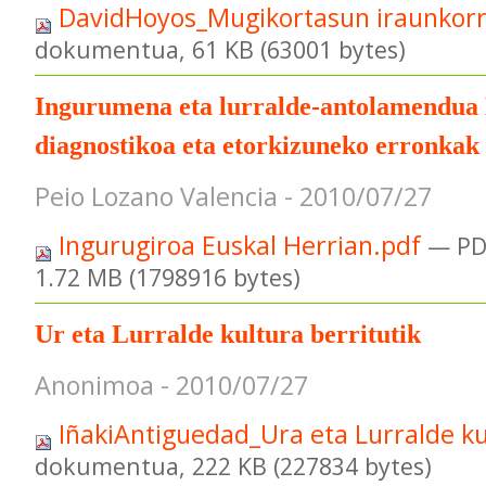
DavidHoyos_Mugikortasun iraunkor
dokumentua, 61 KB (63001 bytes)
Ingurumena eta lurralde-antolamendua 
diagnostikoa eta etorkizuneko erronkak
Peio Lozano Valencia - 2010/07/27
Ingurugiroa Euskal Herrian.pdf
— PD
1.72 MB (1798916 bytes)
Ur eta Lurralde kultura berritutik
Anonimoa - 2010/07/27
IñakiAntiguedad_Ura eta Lurralde k
dokumentua, 222 KB (227834 bytes)