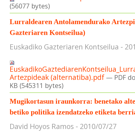
(56077 bytes)
Lurraldearen Antolamendurako Artezpi
Gazteriaren Kontseilua)
Euskadiko Gazteriaren Kontseilua - 20
EuskadikoGaztediarenKontseilua_Lur
Artezpideak (alternatiba).pdf
— PDF d
KB (545311 bytes)
Mugikortasun iraunkorra: benetako alte
betiko politika izendatzeko etiketa berri
David Hoyos Ramos - 2010/07/27