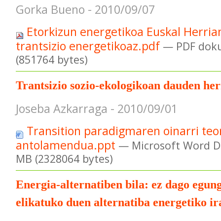
Gorka Bueno - 2010/09/07
Etorkizun energetikoa Euskal Herria
trantsizio energetikoaz.pdf
— PDF dok
(851764 bytes)
Trantsizio sozio-ekologikoan dauden herr
Joseba Azkarraga - 2010/09/01
Transition paradigmaren oinarri teor
antolamendua.ppt
— Microsoft Word D
MB (2328064 bytes)
Energia-alternatiben bila: ez dago egun
elikatuko duen alternatiba energetiko i