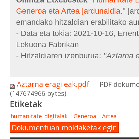
Generoa eta Artea jardunaldia
.'' j
emandako hitzaldian erabilitako a
- Data eta tokia: 2021-10-16, Errent
Lekuona Fabrikan
- Hitzaldiaren izenburua:
''Aztarna e
Aztarna eragileak.pdf
— PDF dokume
(147674966 bytes)
Etiketak
humanitate_digitalak
Generoa
Artea
Dokumentuan moldaketak egin