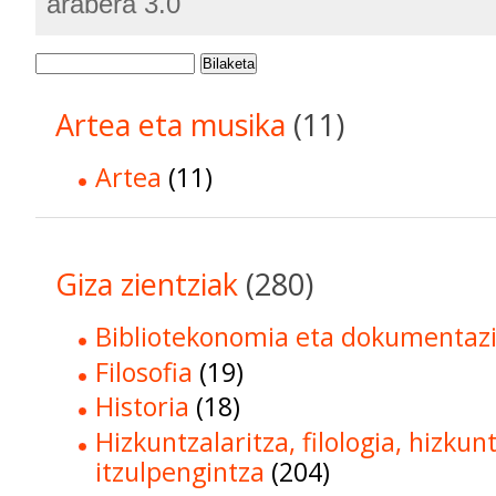
arabera 3.0
Bilaketa
Artea eta musika
(11)
Artea
(11)
Giza zientziak
(280)
Bibliotekonomia eta dokumentaz
Filosofia
(19)
Historia
(18)
Hizkuntzalaritza, filologia, hizkun
itzulpengintza
(204)