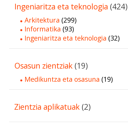
Ingeniaritza eta teknologia
(424)
Arkitektura
(299)
Informatika
(93)
Ingeniaritza eta teknologia
(32)
Osasun zientziak
(19)
Medikuntza eta osasuna
(19)
Zientzia aplikatuak
(2)