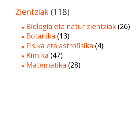
Zientziak
(118)
Biologia eta natur zientziak
(26)
Botanika
(13)
Fisika eta astrofisika
(4)
Kimika
(47)
Matematika
(28)