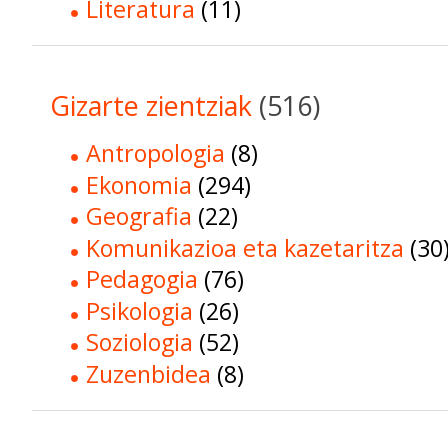
Literatura
(11)
Gizarte zientziak
(516)
Antropologia
(8)
Ekonomia
(294)
Geografia
(22)
Komunikazioa eta kazetaritza
(30
Pedagogia
(76)
Psikologia
(26)
Soziologia
(52)
Zuzenbidea
(8)