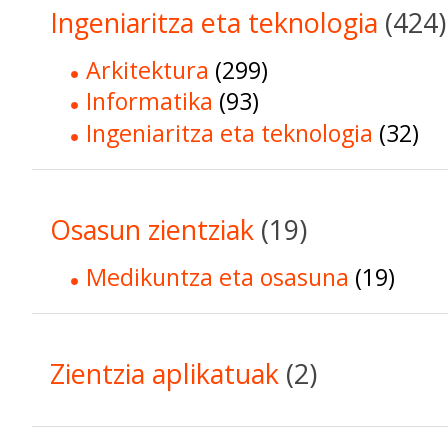
Ingeniaritza eta teknologia
(424)
Arkitektura
(299)
Informatika
(93)
Ingeniaritza eta teknologia
(32)
Osasun zientziak
(19)
Medikuntza eta osasuna
(19)
Zientzia aplikatuak
(2)