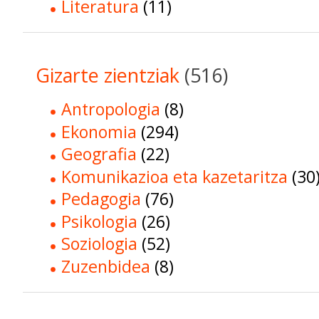
Literatura
(11)
Gizarte zientziak
(516)
Antropologia
(8)
Ekonomia
(294)
Geografia
(22)
Komunikazioa eta kazetaritza
(30
Pedagogia
(76)
Psikologia
(26)
Soziologia
(52)
Zuzenbidea
(8)