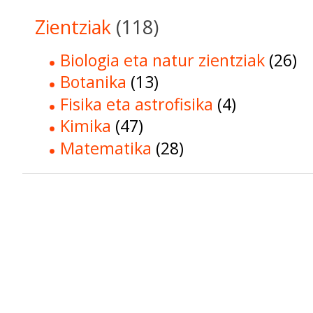
Zientziak
(118)
Biologia eta natur zientziak
(26)
Botanika
(13)
Fisika eta astrofisika
(4)
Kimika
(47)
Matematika
(28)