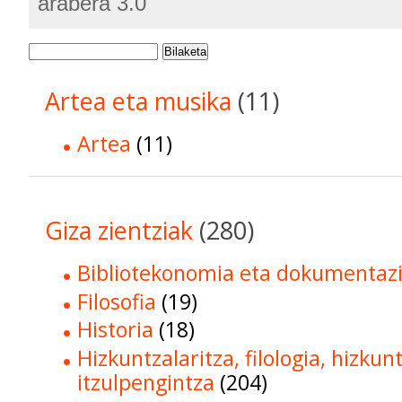
arabera 3.0
Bilaketa
Artea eta musika
(11)
Artea
(11)
Giza zientziak
(280)
Bibliotekonomia eta dokumentaz
Filosofia
(19)
Historia
(18)
Hizkuntzalaritza, filologia, hizkun
itzulpengintza
(204)