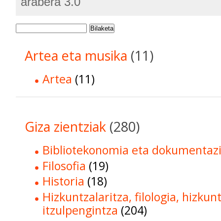
arabera 3.0
Bilaketa
Artea eta musika
(11)
Artea
(11)
Giza zientziak
(280)
Bibliotekonomia eta dokumentaz
Filosofia
(19)
Historia
(18)
Hizkuntzalaritza, filologia, hizkun
itzulpengintza
(204)