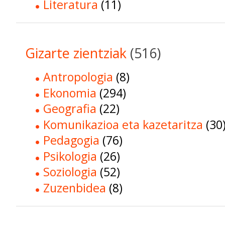
Literatura
(11)
Gizarte zientziak
(516)
Antropologia
(8)
Ekonomia
(294)
Geografia
(22)
Komunikazioa eta kazetaritza
(30
Pedagogia
(76)
Psikologia
(26)
Soziologia
(52)
Zuzenbidea
(8)