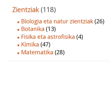
Zientziak
(118)
Biologia eta natur zientziak
(26)
Botanika
(13)
Fisika eta astrofisika
(4)
Kimika
(47)
Matematika
(28)