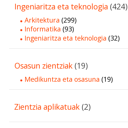
Ingeniaritza eta teknologia
(424)
Arkitektura
(299)
Informatika
(93)
Ingeniaritza eta teknologia
(32)
Osasun zientziak
(19)
Medikuntza eta osasuna
(19)
Zientzia aplikatuak
(2)