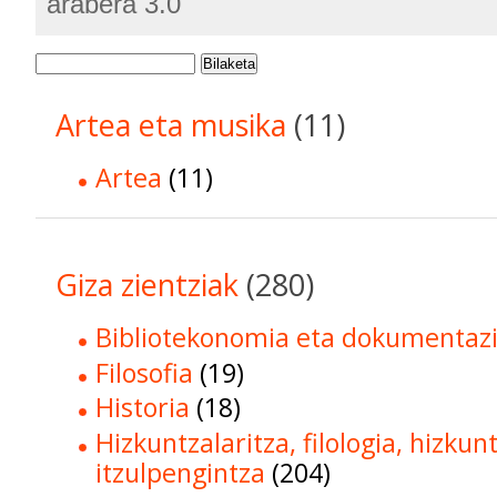
arabera 3.0
Bilaketa
Artea eta musika
(11)
Artea
(11)
Giza zientziak
(280)
Bibliotekonomia eta dokumentaz
Filosofia
(19)
Historia
(18)
Hizkuntzalaritza, filologia, hizkun
itzulpengintza
(204)