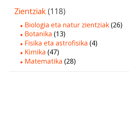
Zientziak
(118)
Biologia eta natur zientziak
(26)
Botanika
(13)
Fisika eta astrofisika
(4)
Kimika
(47)
Matematika
(28)