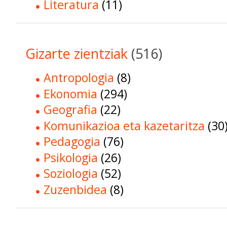
Literatura
(11)
Gizarte zientziak
(516)
Antropologia
(8)
Ekonomia
(294)
Geografia
(22)
Komunikazioa eta kazetaritza
(30
Pedagogia
(76)
Psikologia
(26)
Soziologia
(52)
Zuzenbidea
(8)