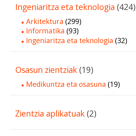
Ingeniaritza eta teknologia
(424)
Arkitektura
(299)
Informatika
(93)
Ingeniaritza eta teknologia
(32)
Osasun zientziak
(19)
Medikuntza eta osasuna
(19)
Zientzia aplikatuak
(2)