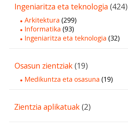
Ingeniaritza eta teknologia
(424)
Arkitektura
(299)
Informatika
(93)
Ingeniaritza eta teknologia
(32)
Osasun zientziak
(19)
Medikuntza eta osasuna
(19)
Zientzia aplikatuak
(2)