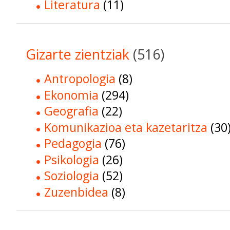
Literatura
(11)
Gizarte zientziak
(516)
Antropologia
(8)
Ekonomia
(294)
Geografia
(22)
Komunikazioa eta kazetaritza
(30
Pedagogia
(76)
Psikologia
(26)
Soziologia
(52)
Zuzenbidea
(8)