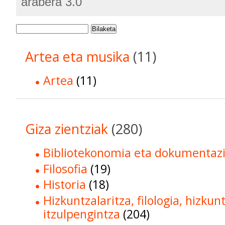
arabera 3.0
Bilaketa
Artea eta musika
(11)
Artea
(11)
Giza zientziak
(280)
Bibliotekonomia eta dokumentaz
Filosofia
(19)
Historia
(18)
Hizkuntzalaritza, filologia, hizkun
itzulpengintza
(204)