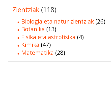
Zientziak
(118)
Biologia eta natur zientziak
(26)
Botanika
(13)
Fisika eta astrofisika
(4)
Kimika
(47)
Matematika
(28)