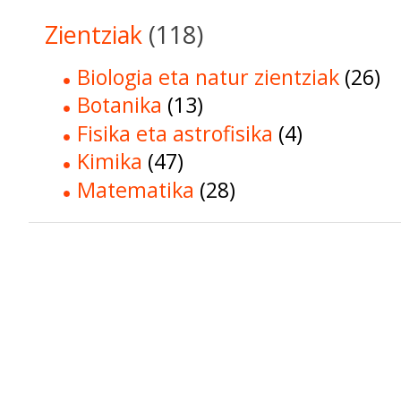
Zientziak
(118)
Biologia eta natur zientziak
(26)
Botanika
(13)
Fisika eta astrofisika
(4)
Kimika
(47)
Matematika
(28)