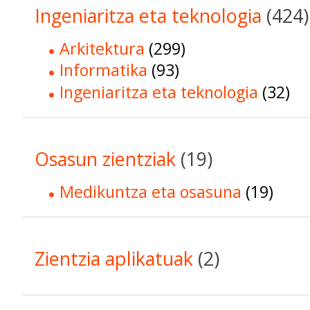
Ingeniaritza eta teknologia
(424)
Arkitektura
(299)
Informatika
(93)
Ingeniaritza eta teknologia
(32)
Osasun zientziak
(19)
Medikuntza eta osasuna
(19)
Zientzia aplikatuak
(2)