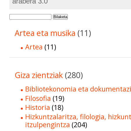
arabera 3.0
Bilaketa
Artea eta musika
(11)
Artea
(11)
Giza zientziak
(280)
Bibliotekonomia eta dokumentaz
Filosofia
(19)
Historia
(18)
Hizkuntzalaritza, filologia, hizkun
itzulpengintza
(204)