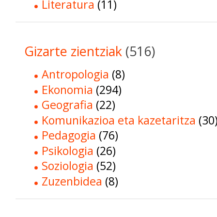
Literatura
(11)
Gizarte zientziak
(516)
Antropologia
(8)
Ekonomia
(294)
Geografia
(22)
Komunikazioa eta kazetaritza
(30
Pedagogia
(76)
Psikologia
(26)
Soziologia
(52)
Zuzenbidea
(8)