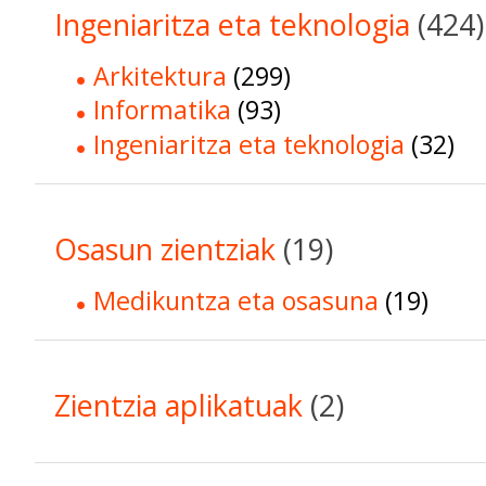
Ingeniaritza eta teknologia
(424)
Arkitektura
(299)
Informatika
(93)
Ingeniaritza eta teknologia
(32)
Osasun zientziak
(19)
Medikuntza eta osasuna
(19)
Zientzia aplikatuak
(2)