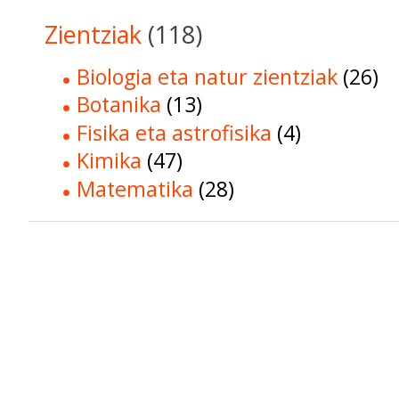
Zientziak
(118)
Biologia eta natur zientziak
(26)
Botanika
(13)
Fisika eta astrofisika
(4)
Kimika
(47)
Matematika
(28)