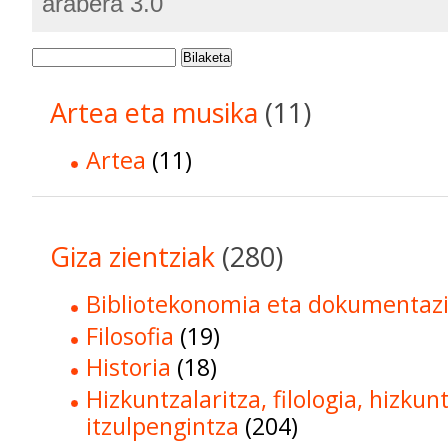
arabera 3.0
Bilaketa
Artea eta musika
(11)
Artea
(11)
Giza zientziak
(280)
Bibliotekonomia eta dokumentaz
Filosofia
(19)
Historia
(18)
Hizkuntzalaritza, filologia, hizkun
itzulpengintza
(204)