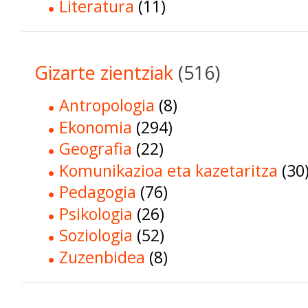
Literatura
(11)
Gizarte zientziak
(516)
Antropologia
(8)
Ekonomia
(294)
Geografia
(22)
Komunikazioa eta kazetaritza
(30
Pedagogia
(76)
Psikologia
(26)
Soziologia
(52)
Zuzenbidea
(8)