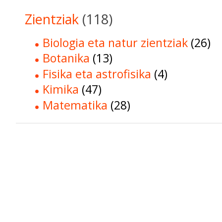
Zientziak
(118)
Biologia eta natur zientziak
(26)
Botanika
(13)
Fisika eta astrofisika
(4)
Kimika
(47)
Matematika
(28)