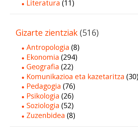
Literatura
(11)
Gizarte zientziak
(516)
Antropologia
(8)
Ekonomia
(294)
Geografia
(22)
Komunikazioa eta kazetaritza
(30
Pedagogia
(76)
Psikologia
(26)
Soziologia
(52)
Zuzenbidea
(8)