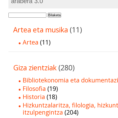
arabera 3.0
Bilaketa
Artea eta musika
(11)
Artea
(11)
Giza zientziak
(280)
Bibliotekonomia eta dokumentaz
Filosofia
(19)
Historia
(18)
Hizkuntzalaritza, filologia, hizkun
itzulpengintza
(204)