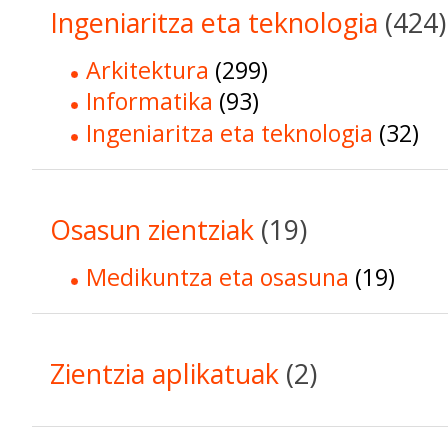
Ingeniaritza eta teknologia
(424)
Arkitektura
(299)
Informatika
(93)
Ingeniaritza eta teknologia
(32)
Osasun zientziak
(19)
Medikuntza eta osasuna
(19)
Zientzia aplikatuak
(2)