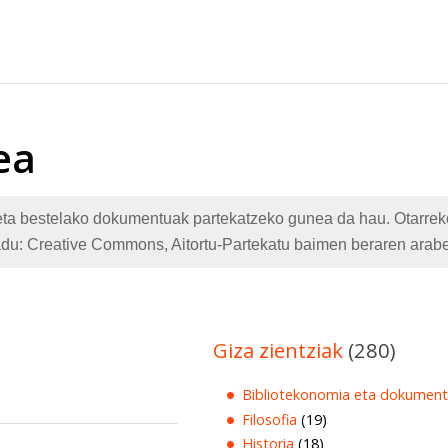
ea
te eta bestelako dokumentuak partekatzeko gunea da hau. Otarr
adu: Creative Commons, Aitortu-Partekatu baimen beraren arabe
Giza zientziak
(280)
Bibliotekonomia eta dokument
Filosofia
(19)
Historia
(18)