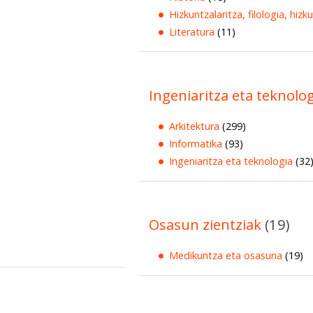
Hizkuntzalaritza, filologia, hizk
Literatura
(11)
Ingeniaritza eta teknolo
Arkitektura
(299)
Informatika
(93)
Ingeniaritza eta teknologia
(32
Osasun zientziak
(19)
Medikuntza eta osasuna
(19)