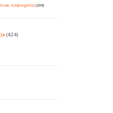
untzak, itzulpengintza
(204)
gia
(424)
)