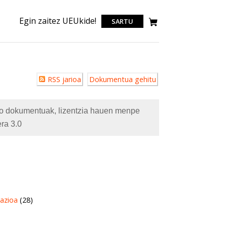
Egin zaitez UEUkide!
SARTU
Erabiltzailearen
RSS jarioa
Dokumentua gehitu
akzioak
eko dokumentuak, lizentzia hauen menpe
ra 3.0
azioa
(28)