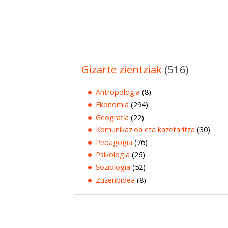
Gizarte zientziak
(516)
Antropologia
(8)
Ekonomia
(294)
Geografia
(22)
Komunikazioa eta kazetaritza
(30)
Pedagogia
(76)
Psikologia
(26)
Soziologia
(52)
Zuzenbidea
(8)