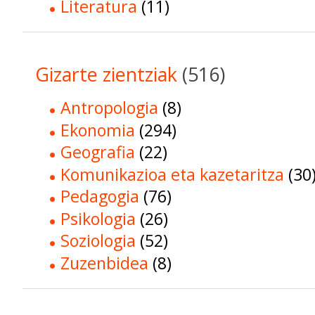
Literatura
(11)
Gizarte zientziak
(516)
Antropologia
(8)
Ekonomia
(294)
Geografia
(22)
Komunikazioa eta kazetaritza
(30
Pedagogia
(76)
Psikologia
(26)
Soziologia
(52)
Zuzenbidea
(8)