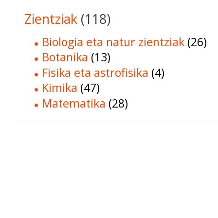
Zientziak
(118)
Biologia eta natur zientziak
(26)
Botanika
(13)
Fisika eta astrofisika
(4)
Kimika
(47)
Matematika
(28)