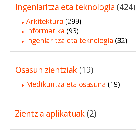
Ingeniaritza eta teknologia
(424)
Arkitektura
(299)
Informatika
(93)
Ingeniaritza eta teknologia
(32)
Osasun zientziak
(19)
Medikuntza eta osasuna
(19)
Zientzia aplikatuak
(2)