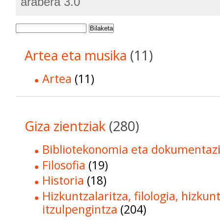
arabera 3.0
Bilaketa
Artea eta musika
(11)
Artea
(11)
Giza zientziak
(280)
Bibliotekonomia eta dokumentaz
Filosofia
(19)
Historia
(18)
Hizkuntzalaritza, filologia, hizkun
itzulpengintza
(204)