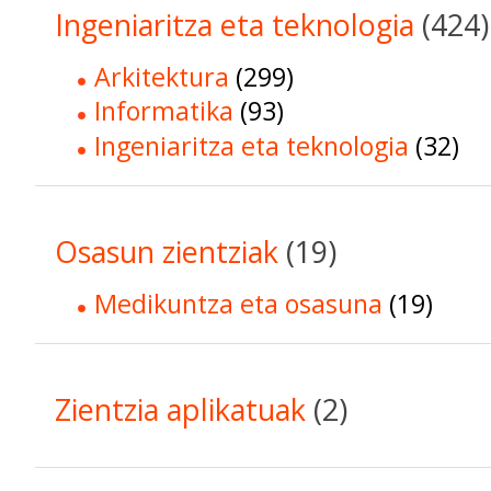
Ingeniaritza eta teknologia
(424)
Arkitektura
(299)
Informatika
(93)
Ingeniaritza eta teknologia
(32)
Osasun zientziak
(19)
Medikuntza eta osasuna
(19)
Zientzia aplikatuak
(2)