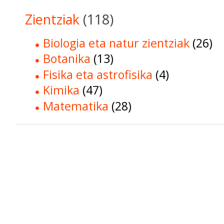
Zientziak
(118)
Biologia eta natur zientziak
(26)
Botanika
(13)
Fisika eta astrofisika
(4)
Kimika
(47)
Matematika
(28)