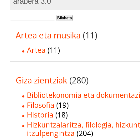
arabera 3.0
Bilaketa
Artea eta musika
(11)
Artea
(11)
Giza zientziak
(280)
Bibliotekonomia eta dokumentaz
Filosofia
(19)
Historia
(18)
Hizkuntzalaritza, filologia, hizkun
itzulpengintza
(204)