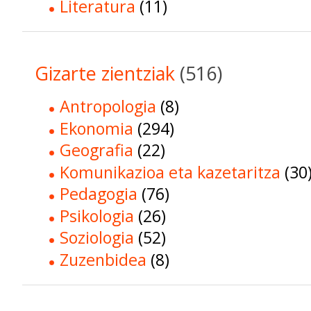
Literatura
(11)
Gizarte zientziak
(516)
Antropologia
(8)
Ekonomia
(294)
Geografia
(22)
Komunikazioa eta kazetaritza
(30
Pedagogia
(76)
Psikologia
(26)
Soziologia
(52)
Zuzenbidea
(8)