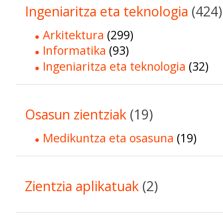
Ingeniaritza eta teknologia
(424)
Arkitektura
(299)
Informatika
(93)
Ingeniaritza eta teknologia
(32)
Osasun zientziak
(19)
Medikuntza eta osasuna
(19)
Zientzia aplikatuak
(2)