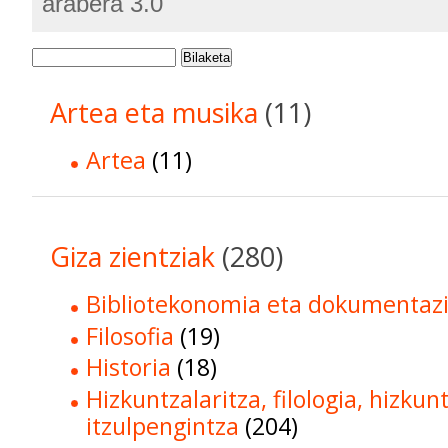
arabera 3.0
Bilaketa
Artea eta musika
(11)
Artea
(11)
Giza zientziak
(280)
Bibliotekonomia eta dokumentaz
Filosofia
(19)
Historia
(18)
Hizkuntzalaritza, filologia, hizkun
itzulpengintza
(204)