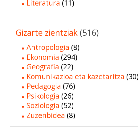
Literatura
(11)
Gizarte zientziak
(516)
Antropologia
(8)
Ekonomia
(294)
Geografia
(22)
Komunikazioa eta kazetaritza
(30
Pedagogia
(76)
Psikologia
(26)
Soziologia
(52)
Zuzenbidea
(8)