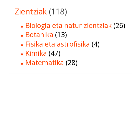
Zientziak
(118)
Biologia eta natur zientziak
(26)
Botanika
(13)
Fisika eta astrofisika
(4)
Kimika
(47)
Matematika
(28)