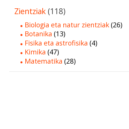
Zientziak
(118)
Biologia eta natur zientziak
(26)
Botanika
(13)
Fisika eta astrofisika
(4)
Kimika
(47)
Matematika
(28)