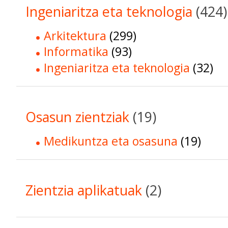
Ingeniaritza eta teknologia
(424)
Arkitektura
(299)
Informatika
(93)
Ingeniaritza eta teknologia
(32)
Osasun zientziak
(19)
Medikuntza eta osasuna
(19)
Zientzia aplikatuak
(2)