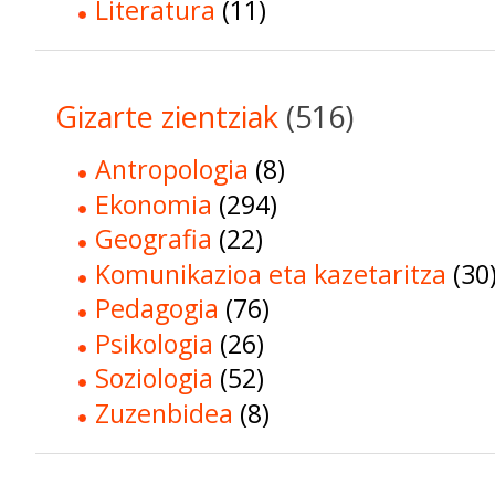
Literatura
(11)
Gizarte zientziak
(516)
Antropologia
(8)
Ekonomia
(294)
Geografia
(22)
Komunikazioa eta kazetaritza
(30
Pedagogia
(76)
Psikologia
(26)
Soziologia
(52)
Zuzenbidea
(8)