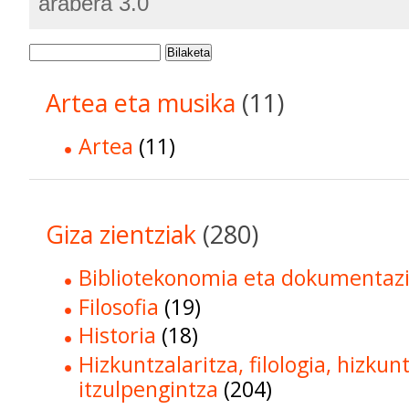
arabera 3.0
Bilaketa
Artea eta musika
(11)
Artea
(11)
Giza zientziak
(280)
Bibliotekonomia eta dokumentaz
Filosofia
(19)
Historia
(18)
Hizkuntzalaritza, filologia, hizkun
itzulpengintza
(204)