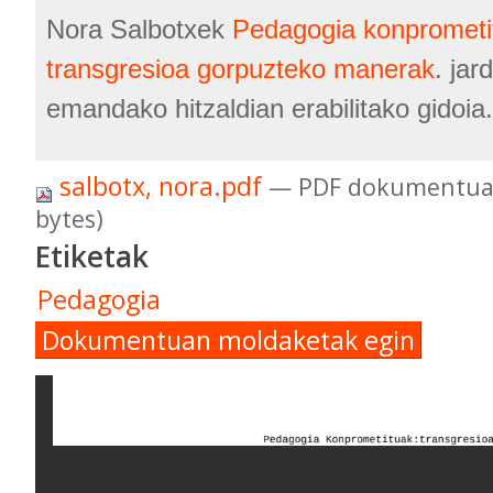
Nora Salbotxek
Pedagogia konprometi
transgresioa gorpuzteko manerak
. jar
emandako hitzaldian erabilitako gidoia.
salbotx, nora.pdf
— PDF dokumentua,
bytes)
Etiketak
Pedagogia
Dokumentuan moldaketak egin