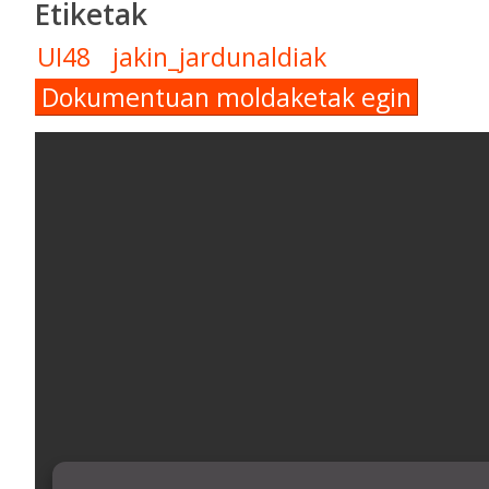
Etiketak
UI48
jakin_jardunaldiak
Dokumentuan moldaketak egin