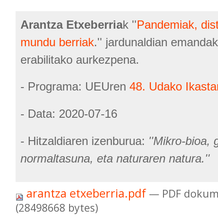
Arantza Etxeberria
k ''
Pandemiak, dist
mundu berriak
.'' jardunaldian emandak
erabilitako aurkezpena.
- Programa: UEUren
48. Udako Ikasta
- Data: 2020-07-16
- Hitzaldiaren izenburua:
''Mikro-bioa, 
normaltasuna, eta naturaren natura.''
arantza etxeberria.pdf
— PDF dokum
(28498668 bytes)