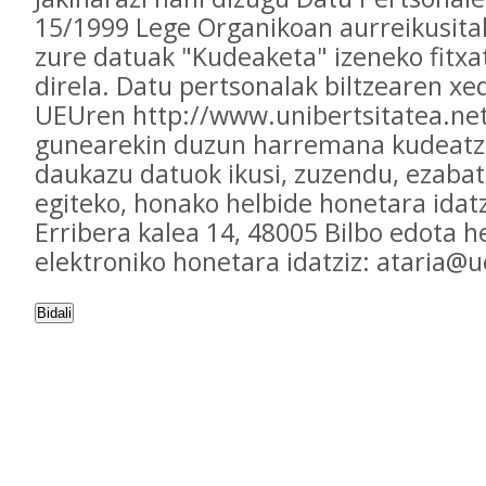
15/1999 Lege Organikoan aurreikusita
zure datuak "Kudeaketa" izeneko fitxa
direla. Datu pertsonalak biltzearen xed
UEUren http://www.unibertsitatea.ne
gunearekin duzun harremana kudeatz
daukazu datuok ikusi, zuzendu, ezaba
egiteko, honako helbide honetara idatz
Erribera kalea 14, 48005 Bilbo edota h
elektroniko honetara idatziz: ataria@
Bidali