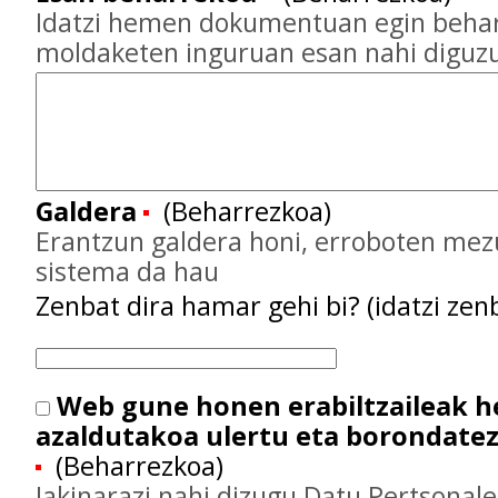
Idatzi hemen dokumentuan egin behar
moldaketen inguruan esan nahi diguz
Galdera
(Beharrezkoa)
Erantzun galdera honi, erroboten mez
sistema da hau
Zenbat dira hamar gehi bi? (idatzi zenb
Web gune honen erabiltzaileak 
azaldutakoa ulertu eta borondate
(Beharrezkoa)
Jakinarazi nahi dizugu Datu Pertsonal