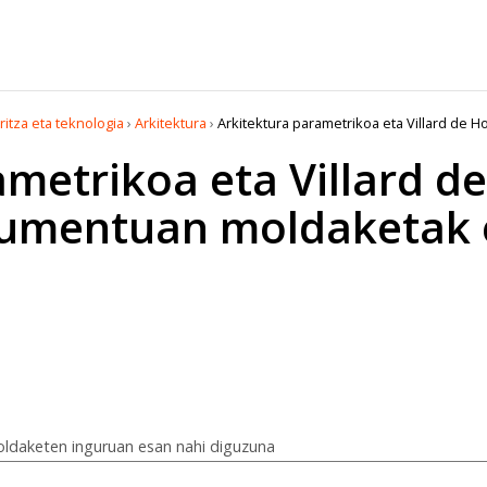
ritza eta teknologia
›
Arkitektura
›
Arkitektura parametrikoa eta Villard de 
ametrikoa eta Villard 
umentuan moldaketak 
ldaketen inguruan esan nahi diguzuna