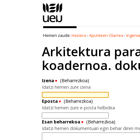
Edukira
salto
egin
|
Salto
Hemen zaude:
Hasiera
›
Apunteen Otarrea
›
Ingenia
egin
nabigazioara
Arkitektura par
koadernoa. dok
Izena
(Beharrezkoa)
Idatzi hemen zure izena
Eposta
(Beharrezkoa)
Idatzi hemen zure e-posta helbidea
Esan beharrekoa
(Beharrezkoa)
Idatzi hemen dokumentuan egin behar diren mo