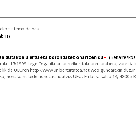
teko sistema da hau
biliz)
zaldutakoa ulertu eta borondatez onartzen du
(Beharrezkoa
erako 15/1999 Lege Organikoan aurreikusitakoaren arabera, zure dat
-soilik da UEUren http://www.unibertsitatea.net web gunearekin du
o, honako helbide honetara idatziz: UEU, Erribera kalea 14, 48005 B