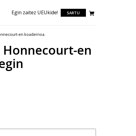
Egin zaitez UEUkide!
SARTU
Honnecourt-en koadernoa.
de Honnecourt-en
egin