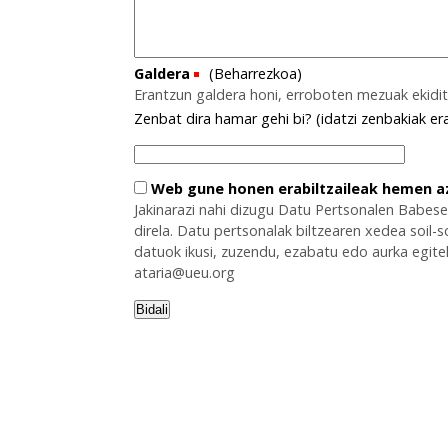
Galdera
(Beharrezkoa)
Erantzun galdera honi, erroboten mezuak ekidi
Zenbat dira hamar gehi bi? (idatzi zenbakiak era
Web gune honen erabiltzaileak hemen a
Jakinarazi nahi dizugu Datu Pertsonalen Babes
direla. Datu pertsonalak biltzearen xedea soil
datuok ikusi, zuzendu, ezabatu edo aurka egitek
ataria@ueu.org
Bidali