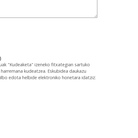
)
uak "Kudeaketa" izeneko fitxategian sartuko
zun harremana kudeatzea. Eskubidea daukazu
ilbo edota helbide elektroniko honetara idatziz: