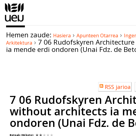
Edukira
salto
egin
|
Hemen zaude:
›
›
Salto
Hasiera
Apunteen Otarrea
Ingen
›
7 06 Rudofskyren Architecture 
Arkitektura
egin
ia mende erdi ondoren (Unai Fdz. de Bet
nabigazioara
Dokumentuaren
akzioak
Erabiltzailearen
RSS jarioa
akzioak
7 06 Rudofskyren Archi
without architects ia m
ondoren (Unai Fdz. de 
Botoak
(96 boto)
: