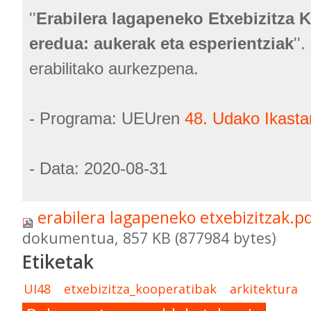
''
Erabilera lagapeneko Etxebizitza 
eredua: aukerak eta esperientziak
''
erabilitako aurkezpena.
- Programa: UEUren
48. Udako Ikasta
- Data: 2020-08-31
erabilera lagapeneko etxebizitzak.p
dokumentua, 857 KB (877984 bytes)
Etiketak
UI48
etxebizitza_kooperatibak
arkitektura