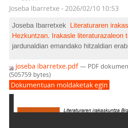
Joseba Ibarretxe - 2026/02/10 10:53
Joseba Ibarretxek
Literaturaren iraka
Hezkuntzan. Irakasle literaturazaleon 
jardunaldian emandako hitzaldian erabi
joseba ibarretxe.pdf
— PDF dokument
(505759 bytes)
Dokumentuan moldaketak egin