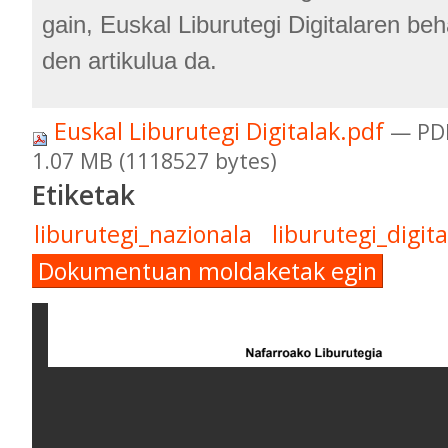
gain, Euskal Liburutegi Digitalaren beh
den artikulua da.
Euskal Liburutegi Digitalak.pdf
— PD
1.07 MB (1118527 bytes)
Etiketak
liburutegi_nazionala
liburutegi_digita
Dokumentuan moldaketak egin