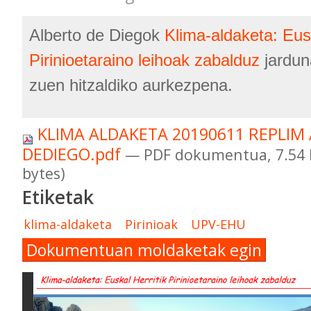
Alberto de Diegok
Klima-aldaketa: Eusk
Pirinioetaraino leihoak zabalduz
jardun
zuen hitzaldiko aurkezpena.
KLIMA ALDAKETA 20190611 REPLIM
DEDIEGO.pdf
— PDF dokumentua, 7.54 
bytes)
Etiketak
klima-aldaketa
Pirinioak
UPV-EHU
Dokumentuan moldaketak egin