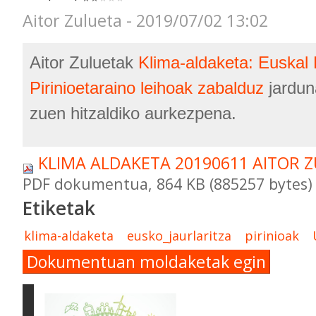
Aitor Zulueta - 2019/07/02 13:02
Aitor Zuluetak
Klima-aldaketa: Euskal H
Pirinioetaraino leihoak zabalduz
jardun
zuen hitzaldiko aurkezpena.
KLIMA ALDAKETA 20190611 AITOR 
PDF dokumentua, 864 KB (885257 bytes)
Etiketak
klima-aldaketa
eusko_jaurlaritza
pirinioak
Dokumentuan moldaketak egin