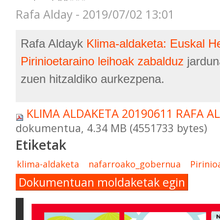
Rafa Alday - 2019/07/02 13:01
Rafa Aldayk
Klima-aldaketa: Euskal Her
Pirinioetaraino leihoak zabalduz
jardun
zuen hitzaldiko aurkezpena.
KLIMA ALDAKETA 20190611 RAFA A
dokumentua, 4.34 MB (4551733 bytes)
Etiketak
klima-aldaketa
nafarroako_gobernua
Pirinio
Dokumentuan moldaketak egin