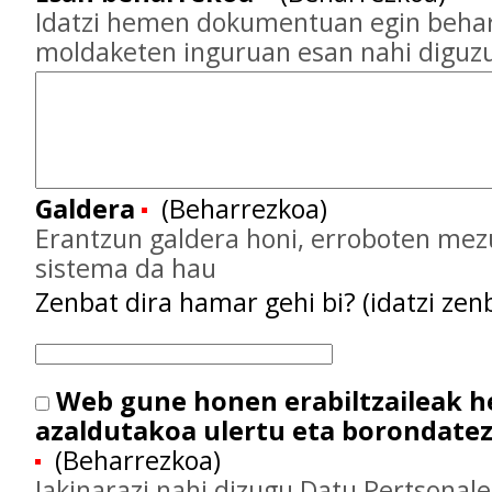
Idatzi hemen dokumentuan egin behar
moldaketen inguruan esan nahi diguz
Galdera
(Beharrezkoa)
Erantzun galdera honi, erroboten mez
sistema da hau
Zenbat dira hamar gehi bi? (idatzi zenb
Web gune honen erabiltzaileak 
azaldutakoa ulertu eta borondate
(Beharrezkoa)
Jakinarazi nahi dizugu Datu Pertsonal