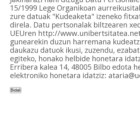
15/1999 Lege Organikoan aurreikusita
zure datuak "Kudeaketa" izeneko fitxa
direla. Datu pertsonalak biltzearen xed
UEUren http://www.unibertsitatea.ne
gunearekin duzun harremana kudeatz
daukazu datuok ikusi, zuzendu, ezaba
egiteko, honako helbide honetara idatz
Erribera kalea 14, 48005 Bilbo edota h
elektroniko honetara idatziz: ataria@
Bidali