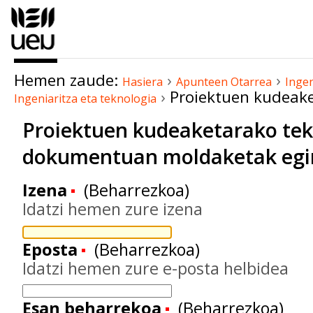
Edukira
salto
egin
|
Hemen zaude:
›
›
Salto
Hasiera
Apunteen Otarrea
Ingen
›
Proiektuen kudeake
Ingeniaritza eta teknologia
egin
nabigazioara
Proiektuen kudeaketarako te
dokumentuan moldaketak egi
Izena
(Beharrezkoa)
Idatzi hemen zure izena
Eposta
(Beharrezkoa)
Idatzi hemen zure e-posta helbidea
Esan beharrekoa
(Beharrezkoa)