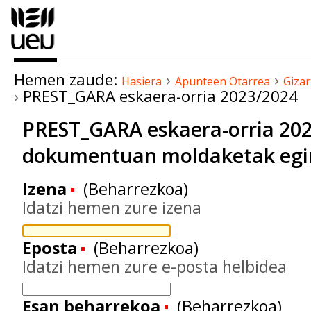
Edukira
salto
egin
|
Hemen zaude:
›
›
Salto
Hasiera
Apunteen Otarrea
Gizar
›
PREST_GARA eskaera-orria 2023/2024
egin
nabigazioara
PREST_GARA eskaera-orria 20
dokumentuan moldaketak egi
Izena
(Beharrezkoa)
Idatzi hemen zure izena
Eposta
(Beharrezkoa)
Idatzi hemen zure e-posta helbidea
Esan beharrekoa
(Beharrezkoa)