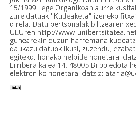
15/1999 Lege Organikoan aurreikusita
zure datuak "Kudeaketa" izeneko fitxa
direla. Datu pertsonalak biltzearen xed
UEUren http://www.unibertsitatea.ne
gunearekin duzun harremana kudeatz
daukazu datuok ikusi, zuzendu, ezaba
egiteko, honako helbide honetara idatz
Erribera kalea 14, 48005 Bilbo edota h
elektroniko honetara idatziz: ataria@
Bidali