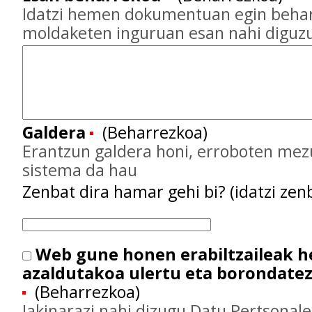
Idatzi hemen dokumentuan egin behar
moldaketen inguruan esan nahi diguz
Galdera
(Beharrezkoa)
Erantzun galdera honi, erroboten mez
sistema da hau
Zenbat dira hamar gehi bi? (idatzi zenb
Web gune honen erabiltzaileak 
azaldutakoa ulertu eta borondate
(Beharrezkoa)
Jakinarazi nahi dizugu Datu Pertsonal