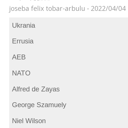
joseba felix tobar-arbulu - 2022/04/04
Ukrania
Errusia
AEB
NATO
Alfred de Zayas
George Szamuely
Niel Wilson