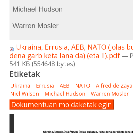
Michael Hudson
Warren Mosler
Ukraina, Errusia, AEB, NATO (Jolas b
dena garbiketa lana da) (eta II).pdf
— P
541 KB (554648 bytes)
Etiketak
Ukraina
Errusia
AEB
NATO
Alfred de Zaya
Niel Wilson
Michael Hudson
Warren Mosler
Dokumentuan moldaketak egin