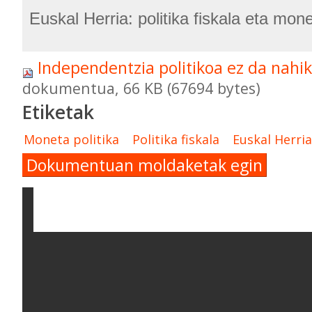
Euskal Herria: politika fiskala eta mone
Independentzia politikoa ez da nahi
dokumentua, 66 KB (67694 bytes)
Etiketak
Moneta politika
Politika fiskala
Euskal Herria
Dokumentuan moldaketak egin