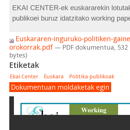
EKAI CENTER-ek euskararekin lotutako
publikoei buruz idatzitako working pap
Euskararen-inguruko-politiken-gain
orokorrak.pdf
— PDF dokumentua, 532 
bytes)
Etiketak
Ekai Center
Euskara
Politika publikoak
Dokumentuan moldaketak egin