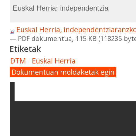
Euskal Herria: independentzia
Euskal Herria, independentziaranzko
— PDF dokumentua, 115 KB (118235 byte
Etiketak
DTM
Euskal Herria
Dokumentuan moldaketak egin