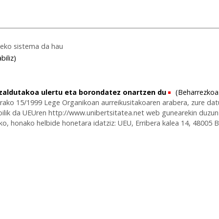
teko sistema da hau
biliz)
zaldutakoa ulertu eta borondatez onartzen du
(Beharrezkoa
erako 15/1999 Lege Organikoan aurreikusitakoaren arabera, zure dat
-soilik da UEUren http://www.unibertsitatea.net web gunearekin du
o, honako helbide honetara idatziz: UEU, Erribera kalea 14, 48005 B