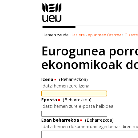
Edukira
salto
egin
|
Salto
Hemen zaude:
Hasiera
›
Apunteen Otarrea
›
Gizarte
egin
nabigazioara
Eurogunea porro
ekonomikoak d
Izena
(Beharrezkoa)
Idatzi hemen zure izena
Eposta
(Beharrezkoa)
Idatzi hemen zure e-posta helbidea
Esan beharrekoa
(Beharrezkoa)
Idatzi hemen dokumentuan egin behar diren mo