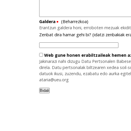
Galdera
(Beharrezkoa)
Erantzun galdera honi, erroboten mezuak ekidi
Zenbat dira hamar gehi bi? (idatzi zenbakiak era
Web gune honen erabiltzaileak hemen a
Jakinarazi nahi dizugu Datu Pertsonalen Babes
direla. Datu pertsonalak biltzearen xedea soil
datuok ikusi, zuzendu, ezabatu edo aurka egitek
ataria@ueu.org
Bidali