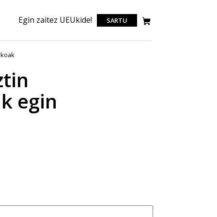
Egin zaitez UEUkide!
SARTU
ikoak
tin
k egin