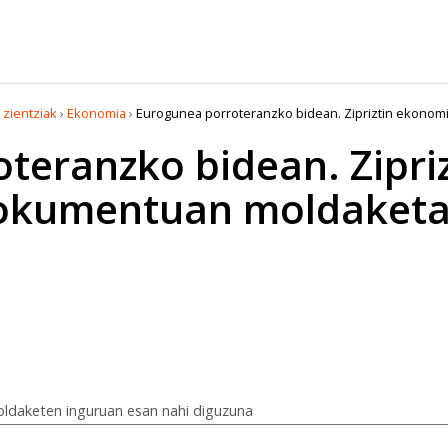
 zientziak
›
Ekonomia
›
Eurogunea porroteranzko bidean. Zipriztin ekonom
teranzko bidean. Zipriz
okumentuan moldaketa
ldaketen inguruan esan nahi diguzuna