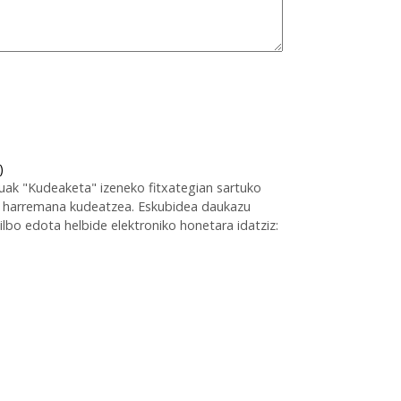
)
uak "Kudeaketa" izeneko fitxategian sartuko
zun harremana kudeatzea. Eskubidea daukazu
ilbo edota helbide elektroniko honetara idatziz: