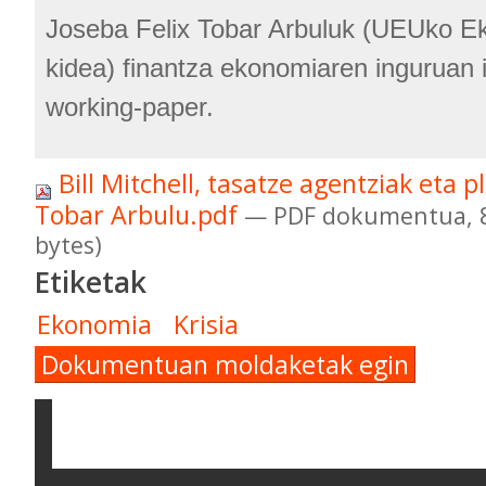
Joseba Felix Tobar Arbuluk (UEUko E
kidea) finantza ekonomiaren inguruan i
working-paper.
Bill Mitchell, tasatze agentziak eta p
Tobar Arbulu.pdf
— PDF dokumentua, 8
bytes)
Etiketak
Ekonomia
Krisia
Dokumentuan moldaketak egin