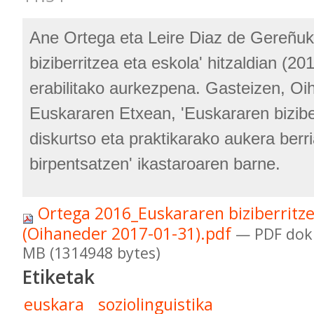
Ane Ortega eta Leire Diaz de Gereñuk
biziberritzea eta eskola' hitzaldian (20
erabilitako aurkezpena. Gasteizen, Oi
Euskararen Etxean, 'Euskararen bizibe
diskurtso eta praktikarako aukera berr
birpentsatzen' ikastaroaren barne.
Ortega 2016_Euskararen biziberritze
(Oihaneder 2017-01-31).pdf
— PDF dok
MB (1314948 bytes)
Etiketak
euskara
soziolinguistika