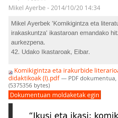
Mikel Ayerbe - 2014/10/20 14:34
Mikel Ayerbek 'Komikigintza eta literat
irakaskuntza' ikastaroan emandako hit
aurkezpena.
42. Udako Ikastaroak, Eibar.
Komikigintza eta irakurbide literar
didaktikoak (I).pdf
— PDF dokumentua, 
(5375356 bytes)
Dokumentuan moldaketak egin