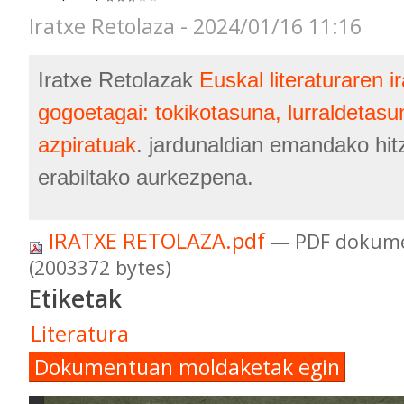
Iratxe Retolaza - 2024/01/16 11:16
Iratxe Retolazak
Euskal literaturaren 
gogoetagai: tokikotasuna, lurraldetasu
azpiratuak
. jardunaldian emandako hit
erabiltako aurkezpena.
IRATXE RETOLAZA.pdf
— PDF dokume
(2003372 bytes)
Etiketak
Literatura
Dokumentuan moldaketak egin