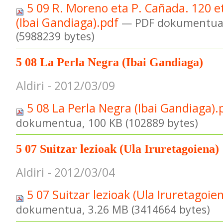
5 09 R. Moreno eta P. Cañada. 120 e
(Ibai Gandiaga).pdf
— PDF dokumentua,
(5988239 bytes)
5 08 La Perla Negra (Ibai Gandiaga)
Aldiri - 2012/03/09
5 08 La Perla Negra (Ibai Gandiaga)
dokumentua, 100 KB (102889 bytes)
5 07 Suitzar lezioak (Ula Iruretagoiena)
Aldiri - 2012/03/04
5 07 Suitzar lezioak (Ula Iruretagoie
dokumentua, 3.26 MB (3414664 bytes)