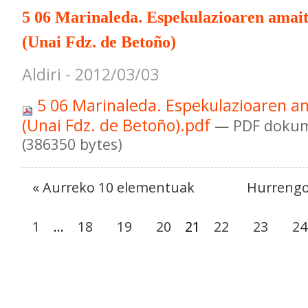
5 06 Marinaleda. Espekulazioaren amai
(Unai Fdz. de Betoño)
Aldiri - 2012/03/03
5 06 Marinaleda. Espekulazioaren a
(Unai Fdz. de Betoño).pdf
— PDF dokum
(386350 bytes)
« Aurreko 10 elementuak
Hurrengo
1
...
18
19
20
21
22
23
24