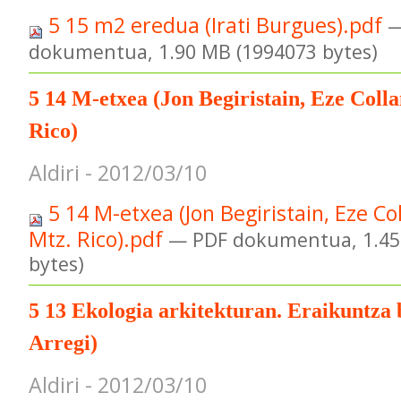
5 15 m2 eredua (Irati Burgues).pdf
—
dokumentua, 1.90 MB (1994073 bytes)
5 14 M-etxea (Jon Begiristain, Eze Colla
Rico)
Aldiri - 2012/03/10
5 14 M-etxea (Jon Begiristain, Eze Co
Mtz. Rico).pdf
— PDF dokumentua, 1.45
bytes)
5 13 Ekologia arkitekturan. Eraikuntza 
Arregi)
Aldiri - 2012/03/10