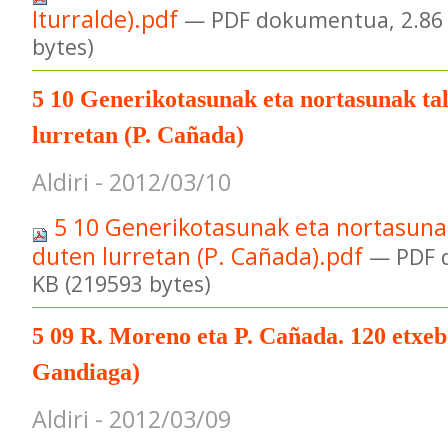
Iturralde).pdf
— PDF dokumentua, 2.86
bytes)
5 10 Generikotasunak eta nortasunak tal
lurretan (P. Cañada)
Aldiri - 2012/03/10
5 10 Generikotasunak eta nortasunak
duten lurretan (P. Cañada).pdf
— PDF 
KB (219593 bytes)
5 09 R. Moreno eta P. Cañada. 120 etxeb
Gandiaga)
Aldiri - 2012/03/09