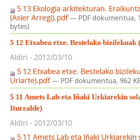
5 13 Ekologia arkitekturan. Eraikunt
(Asier Arregi).pdf
— PDF dokumentua, 1
bytes)
5 12 Etxabea etxe. Bestelako bizilekuak
Aldiri - 2012/03/10
5 12 Etxabea etxe. Bestelako bizilek
Uriarte).pdf
— PDF dokumentua, 962 KB 
5 11 Amets Lab eta Iñaki Urkiarekin so
Iturralde)
Aldiri - 2012/03/10
5 11 Amets Lab eta Iñaki Urkiarekin