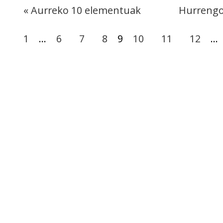
« Aurreko 10 elementuak
Hurrengo
1
...
6
7
8
9
10
11
12
...