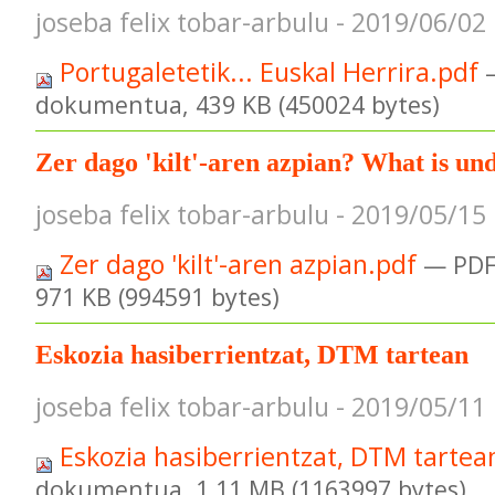
joseba felix tobar-arbulu - 2019/06/02
Portugaletetik... Euskal Herrira.pdf
dokumentua, 439 KB (450024 bytes)
Zer dago 'kilt'-aren azpian? What is unde
joseba felix tobar-arbulu - 2019/05/15
Zer dago 'kilt'-aren azpian.pdf
— PDF
971 KB (994591 bytes)
Eskozia hasiberrientzat, DTM tartean
joseba felix tobar-arbulu - 2019/05/11
Eskozia hasiberrientzat, DTM tartea
dokumentua, 1.11 MB (1163997 bytes)