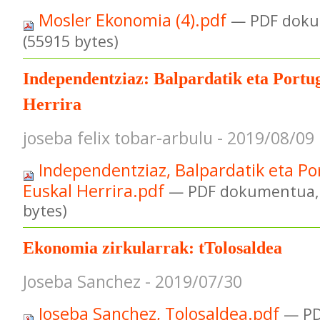
Mosler Ekonomia (4).pdf
— PDF doku
(55915 bytes)
Independentziaz: Balpardatik eta Portug
Herrira
joseba felix tobar-arbulu - 2019/08/09
Independentziaz, Balpardatik eta Po
Euskal Herrira.pdf
— PDF dokumentua, 
bytes)
Ekonomia zirkularrak: tTolosaldea
Joseba Sanchez - 2019/07/30
Joseba Sanchez, Tolosaldea.pdf
— PD