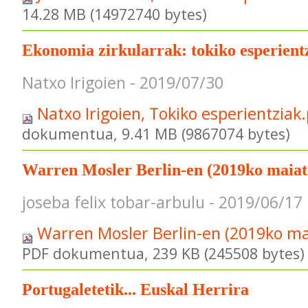
14.28 MB (14972740 bytes)
Ekonomia zirkularrak: tokiko esperient
Natxo Irigoien - 2019/07/30
Natxo Irigoien, Tokiko esperientziak
dokumentua, 9.41 MB (9867074 bytes)
Warren Mosler Berlin-en (2019ko maiat
joseba felix tobar-arbulu - 2019/06/17
Warren Mosler Berlin-en (2019ko ma
PDF dokumentua, 239 KB (245508 bytes)
Portugaletetik... Euskal Herrira