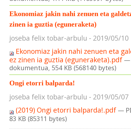
Ekonomiaz jakin nahi zenuen eta galdet
zinen ia guztia (eguneraketa)
joseba felix tobar-arbulu - 2019/05/10
Ekonomiaz jakin nahi zenuen eta ga
ez zinen ia guztia (eguneraketa).pdf
—
dokumentua, 554 KB (568140 bytes)
Ongi etorri balparda!
joseba felix tobar-arbulu - 2019/05/07
(2019) Ongi etorri balparda!.pdf
— P
83 KB (85311 bytes)