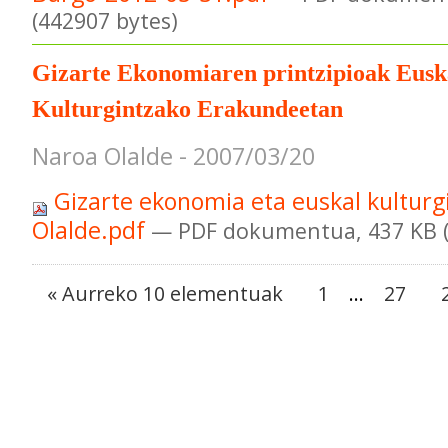
(442907 bytes)
Gizarte Ekonomiaren printzipioak Eusk
Kulturgintzako Erakundeetan
Naroa Olalde - 2007/03/20
Gizarte ekonomia eta euskal kulturg
Olalde.pdf
— PDF dokumentua, 437 KB (
« Aurreko 10 elementuak
1
...
27