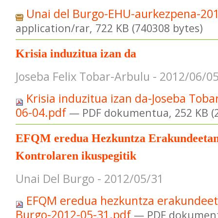
Unai del Burgo-EHU-aurkezpena-201
application/rar, 722 KB (740308 bytes)
Krisia induzitua izan da
Joseba Felix Tobar-Arbulu - 2012/06/0
Krisia induzitua izan da-Joseba Toba
06-04.pdf
— PDF dokumentua, 252 KB (2
EFQM eredua Hezkuntza Erakundeetan
Kontrolaren ikuspegitik
Unai Del Burgo - 2012/05/31
EFQM eredua hezkuntza erakundeet
Burgo-2012-05-31.pdf
— PDF dokument