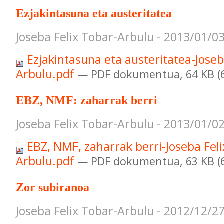
Ezjakintasuna eta austeritatea
Joseba Felix Tobar-Arbulu - 2013/01/0
Ezjakintasuna eta austeritatea-Joseb
Arbulu.pdf
— PDF dokumentua, 64 KB (6
EBZ, NMF: zaharrak berri
Joseba Felix Tobar-Arbulu - 2013/01/0
EBZ, NMF, zaharrak berri-Joseba Fel
Arbulu.pdf
— PDF dokumentua, 63 KB (6
Zor subiranoa
Joseba Felix Tobar-Arbulu - 2012/12/2