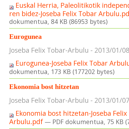
Euskal Herria, Paleolitikotik indepe
ren bidez-Joseba Felix Tobar Arbulu.p
dokumentua, 84 KB (86953 bytes)
Eurogunea
Joseba Felix Tobar-Arbulu - 2013/01/0
Eurogunea-Joseba Felix Tobar Arbul
dokumentua, 173 KB (177202 bytes)
Ekonomia bost hitzetan
Joseba Felix Tobar-Arbulu - 2013/01/0
Ekonomia bost hitzetan-Joseba Felix
Arbulu.pdf
— PDF dokumentua, 75 KB (7