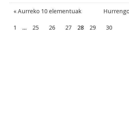
« Aurreko 10 elementuak
Hurrengo
1
...
25
26
27
28
29
30