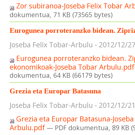
Zor subiranoa-Joseba Felix Tobar Ar
dokumentua, 71 KB (73565 bytes)
Eurogunea porroteranzko bidean. Zipri
Joseba Felix Tobar-Arbulu - 2012/12/2
Eurogunea porroteranzko bidean. Zip
ekonomikoak-Joseba Tobar Arbulu.pd
dokumentua, 64 KB (66179 bytes)
Grezia eta Europar Batasuna
Joseba Felix Tobar-Arbulu - 2012/12/2
Grezia eta Europar Batasuna-Joseba
Arbulu.pdf
— PDF dokumentua, 89 KB (9