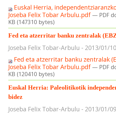
Euskal Herria, independentziaranzko
Joseba Felix Tobar Arbulu.pdf
— PDF d
KB (147310 bytes)
Fed eta atzerritar banku zentralak (EBZ
Joseba Felix Tobar-Arbulu - 2013/01/1
Fed eta atzerritar banku zentralak (
Joseba Felix Tobar Arbulu.pdf
— PDF d
KB (120410 bytes)
Euskal Herria: Paleolitikotik independ
bidez
Joseba Felix Tobar-Arbulu - 2013/01/0